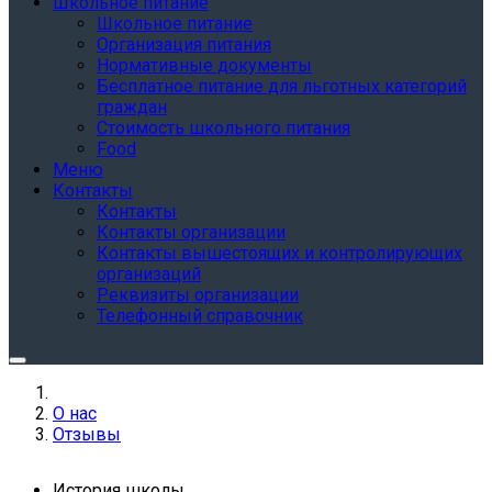
Школьное питание
Школьное питание
Организация питания
Нормативные документы
Бесплатное питание для льготных категорий
граждан
Стоимость школьного питания
Food
Меню
Контакты
Контакты
Контакты организации
Контакты вышестоящих и контролирующих
организаций
Реквизиты организации
Телефонный справочник
О нас
Отзывы
История школы