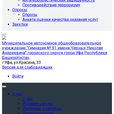
Антитеррористическая защищенность
Противодействие терроризму
Опросы
Опросы
Анкета оценки качества оказания услуг
Закупки
Муниципальное автономное общеобразовательное
учреждение "Гимназия № 91 имени Черных Николая
Андреевича" городского округа город Уфа Республики
Башкортостан
г.Уфа, ул.Красина, 33
Версия для слабовидящих
Войти
О нас
О нас
История школы
Дипломы и награды
Платные услуги