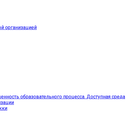
ой организацией
енность образовательного процесса. Доступная среда
изации
жки