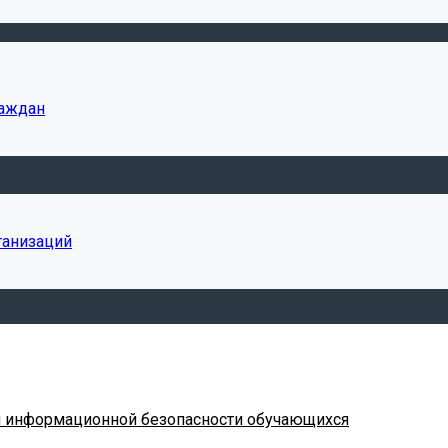
раждан
ганизаций
я информационной безопасности обучающихся